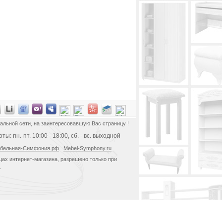
альной сети, на заинтересовавшую Вас страницу !
ы: пн.-пт. 10:00 - 18:00, сб. - вс. выходной
бельная-Симфония.рф
Mebel-Symphony.ru
ах интернет-магазина, разрешено только при
.