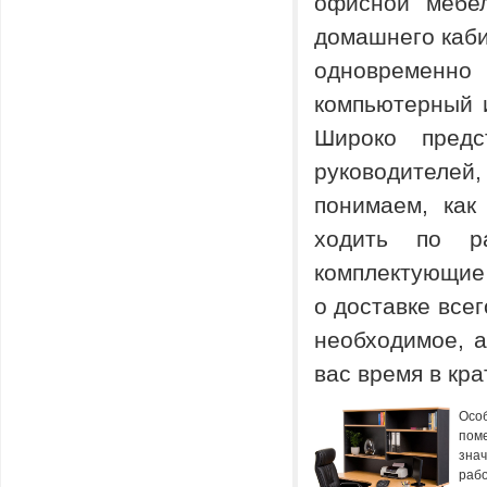
офисной мебе
домашнего каби
одновременн
компьютерный
Широко предс
руководителей
понимаем, как
ходить по р
комплектующие 
о доставке все
необходимое, а
вас время в кр
Осо
пом
знач
раб