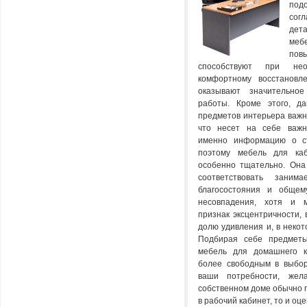
под
сог
дет
меб
пов
способствуют при не
комфортному восстановл
оказывают значительно
работы. Кроме этого, д
предметов интерьера важна
что несет на себе важн
именно информацию о ст
поэтому мебель для каб
особенно тщательно. Она
соответствовать заним
благосостояния и общему
несовпадения, хотя и м
признак эксцентричности,
долю удивления и, в некот
Подбирая себе предметы
мебель для домашнего к
более свободным в выбор
ваши потребности, жел
собственном доме обычно 
в рабочий кабинет, то и оц