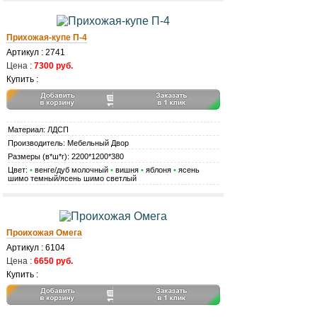
Прихожая-купе П-4
Артикул : 2741
Цена :
7300 руб.
Купить :
Материал: ЛДСП
Производитель: Мебельный Двор
Размеры (в*ш*г): 2200*1200*380
Цвет:
•
венге/дуб молочный
•
вишня
•
яблоня
•
ясень
шимо темный/ясень шимо светлый
Проихожая Омега
Артикул : 6104
Цена :
6650 руб.
Купить :