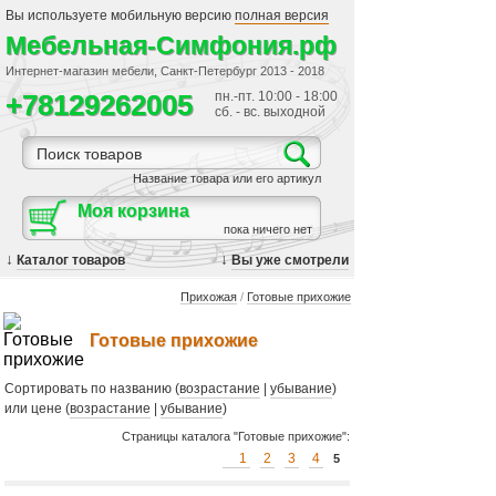
Вы используете мобильную версию
полная версия
Мебельная-Симфония.рф
Интернет-магазин мебели, Санкт-Петербург 2013 - 2018
+78129262005
пн.-пт. 10:00 - 18:00
сб. - вс. выходной
Название товара или его артикул
Моя корзина
пока ничего нет
↓
↓
Каталог товаров
Вы уже смотрели
Прихожая
/
Готовые прихожие
Готовые прихожие
Сортировать по названию (
возрастание
|
убывание
)
или цене (
возрастание
|
убывание
)
Страницы каталога "Готовые прихожие":
1
2
3
4
5