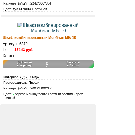
Размеры (в*ш*г): 2242*600*384
Цвет: дуб атланта с патиной
Шкаф комбинированный Монблан МБ-10
Артикул : 6379
Цена :
17143 руб.
Купить :
Материал: ЛДСП / МДФ
Производитель: Профи
Размеры (в*ш*г): 2000*1100*350
Цвет:
•
береза майнау/венге светлый распил
•
орех
темный
Шкаф комбинированный с вешалкой