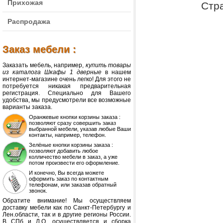
Прихожая
Стр
Распродажа
Заказ мебели :
Заказать мебель, например,
купить товары
из каталога Шкафы 1 дверные
в нашем
интернет-магазине очень легко! Для этого не
потребуется никакая предварительная
регистрация. Специально для Вашего
удобства, мы предусмотрели все возможные
варианты заказа.
Оранжевые кнопки корзины заказа :
позволяют сразу совершить заказ
выбранной мебели, указав любые Ваши
контакты, например, телефон.
Зелёные кнопки корзины заказа :
позволяют добавить любое
колличество мебели в заказ, а уже
потом произвести его оформление.
И конечно, Вы всегда можете
оформить заказ по контактным
телефонам, или заказав обратный
звонок.
Обратите внимание! Мы осуществляем
доставку мебели как по Санкт-Петербургу и
Лен.области, так и в другие регионы России.
В СПб и Л.О. осуществляется и сборка