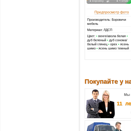
Предпросмотр фото
Производитель: Боровичи
мебель
Материал: ЛДСП
Цвет:
•
венге/авола белая
•
дуб беленый
•
дуб сонома/
белый глянец
•
орех
•
ясень
шимо
•
ясень шимо темный
Покупайте у на
Мы 
11 л