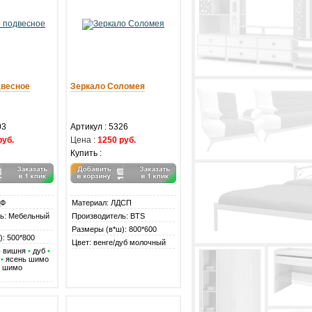
двесное
Зеркало Соломея
03
Артикул : 5326
руб.
Цена :
1250 руб.
Купить :
ДФ
Материал: ЛДСП
ь: Мебельный
Производитель: BTS
Размеры (в*ш): 800*600
): 500*800
Цвет: венге/дуб молочный
•
вишня
•
дуб
•
я
•
ясень шимо
ь шимо