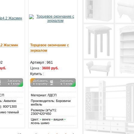
.2 Жасмин
Торцевое окончание с
зеркалом
92
Артикул : 961
руб.
Цена :
3600 руб.
Купить :
ДСП
Материал: ЛДСП
ь: Аквилон
Производитель: Боровичи
мебель
): 800*1300
Размеры (в*ш*г):
шимо темный
2300*420*450
Цвет:
•
венге
•
вишня
•
ясень шимо