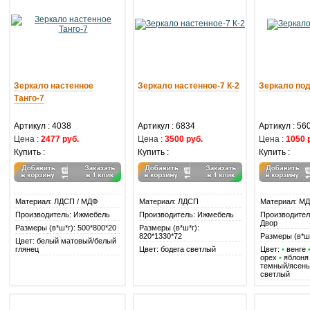
Зеркало настенное
Зеркало настенное-7 К-2
Зеркало по
Танго-7
Артикул : 4038
Артикул : 6834
Артикул : 56
Цена :
2477 руб.
Цена :
3500 руб.
Цена :
1050 
Купить :
Купить :
Купить :
Материал: ЛДСП / МДФ
Материал: ЛДСП
Материал: М
Производитель: Ижмебель
Производитель: Ижмебель
Производител
Двор
Размеры (в*ш*г): 500*800*20
Размеры (в*ш*г):
820*1330*72
Размеры (в*ш
Цвет: белый матовый/белый
глянец
Цвет: бодега светлый
Цвет:
•
венге
орех
•
яблон
темный/ясен
светлый