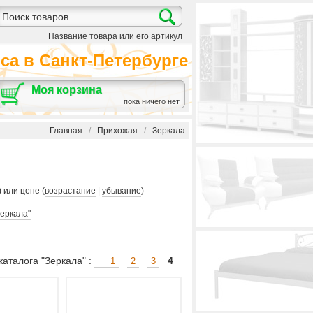
Название товара или его артикул
а в Санкт-Петербурге
Моя корзина
пока ничего нет
Главная
/
Прихожая
/
Зеркала
) или цене (
возрастание
|
убывание
)
Зеркала"
аталога "Зеркала" :
4
1
2
3