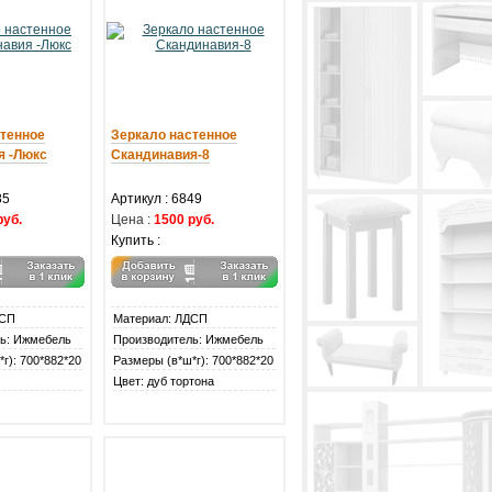
стенное
Зеркало настенное
я -Люкс
Скандинавия-8
85
Артикул : 6849
руб.
Цена :
1500 руб.
Купить :
ДСП
Материал: ЛДСП
ь: Ижмебель
Производитель: Ижмебель
г): 700*882*20
Размеры (в*ш*г): 700*882*20
Цвет: дуб тортона