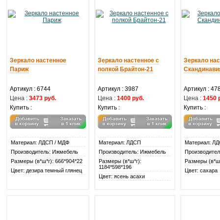
Зеркало настенное
Зеркало настенное с
Зеркало на
Париж
полкой Брайтон-21
Скандинави
Артикул : 6744
Артикул : 3987
Артикул : 47
Цена :
3473 руб.
Цена :
1400 руб.
Цена :
1450 
Купить :
Купить :
Купить :
Материал: ЛДСП / МДФ
Материал: ЛДСП
Материал: Л
Производитель: Ижмебель
Производитель: Ижмебель
Производител
Размеры (в*ш*г): 666*904*22
Размеры (в*ш*г):
Размеры (в*ш*
1184*598*196
Цвет: дезира темный глянец
Цвет: сахара
Цвет: ясень асахи