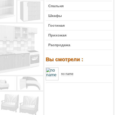
Спальня
Шкафы
Гостиная
Прихожая
Распродажа
Вы смотрели :
no name