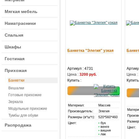
Мягкая мебель
Наматрасники
Спальня
Шкафы
Банкетка "Элегия" узкая
Банке
Гостиная
Артикул : 4731
Артику
Прихожая
Цена :
3200 руб.
Цена :
Банкетки
Купить :
Купить 
Вешалки
Готовые прихожие
Зеркала
Материал:
Массив
Модульные прихожие
Матери
Производитель:
Элегия
Тумбы для обуви
Произв
Размеры (в*ш*г):
520*560*460
Размер
Цвет:
•
бук
Распродажа
•
венге
Цвет:
•
вишня
•
лак