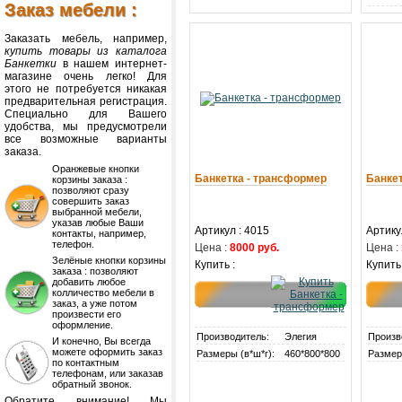
Заказ мебели :
Заказать мебель, например,
купить товары из каталога
Банкетки
в нашем интернет-
магазине очень легко! Для
этого не потребуется никакая
предварительная регистрация.
Специально для Вашего
удобства, мы предусмотрели
все возможные варианты
заказа.
Оранжевые кнопки
Банкетка - трансформер
Банке
корзины заказа :
позволяют сразу
совершить заказ
выбранной мебели,
указав любые Ваши
Артикул : 4015
Артику
контакты, например,
телефон.
Цена :
8000 руб.
Цена :
Зелёные кнопки корзины
Купить :
Купить 
заказа : позволяют
добавить любое
колличество мебели в
заказ, а уже потом
произвести его
оформление.
Производитель:
Элегия
Произв
И конечно, Вы всегда
можете оформить заказ
Размеры (в*ш*г):
460*800*800
Размер
по контактным
телефонам, или заказав
обратный звонок.
Обратите внимание! Мы