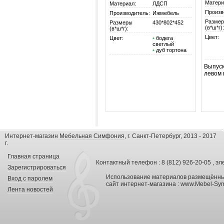
Матери
Материал:
ЛДСП
Произв
Производитель:
Ижмебель
Разме
Размеры
430*802*452
(в*ш*г):
(в*ш*г):
Цвет:
Цвет:
•
бодега
светлый
•
дуб тортона
Выпуск
левом 
Интернет-магазин
Мебельная Симфония
, г. Санкт-Петербург, 2013 - 2017
г.
Главная страница
Контактный телефон : 8 (812) 926-20-05 , эл
Зарегистрироваться
Использование материалов размещённых
Вход с паролем
сайт интернет-магазина :
www.Mebel-Sym
Лента новостей