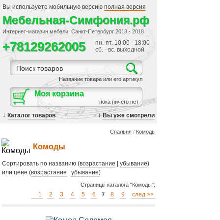
Вы используете мобильную версию
полная версия
Мебельная-Симфония.рф
Интернет-магазин мебели, Санкт-Петербург 2013 - 2018
+78129262005
пн.-пт. 10:00 - 18:00
сб. - вс. выходной
Название товара или его артикул
Моя корзина
пока ничего нет
↓
↓
Каталог товаров
Вы уже смотрели
Спальня
/
Комоды
Комоды
Сортировать по названию (
возрастание
|
убывание
)
или цене (
возрастание
|
убывание
)
Страницы каталога "Комоды":
1
2
3
4
5
6
8
9
след >>
7