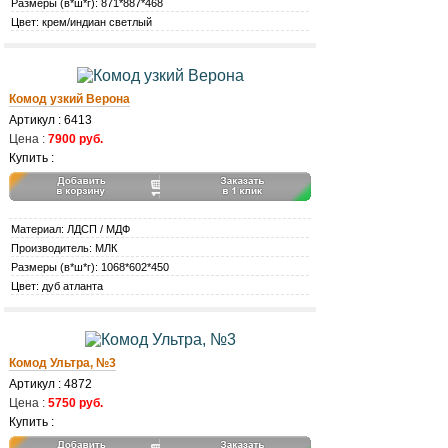
Размеры (в*ш*г): 871*887*468
Цвет: крем/индиан светлый
Комод узкий Верона
Артикул : 6413
Цена :
7900 руб.
Купить :
Материал: ЛДСП / МДФ
Производитель: МЛК
Размеры (в*ш*г): 1068*602*450
Цвет: дуб атланта
Комод Ультра, №3
Артикул : 4872
Цена :
5750 руб.
Купить :