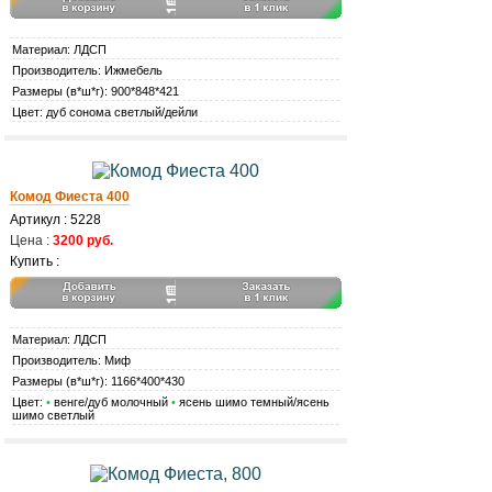
Материал: ЛДСП
Производитель: Ижмебель
Размеры (в*ш*г): 900*848*421
Цвет: дуб сонома светлый/дейли
Комод Фиеста 400
Артикул : 5228
Цена :
3200 руб.
Купить :
Материал: ЛДСП
Производитель: Миф
Размеры (в*ш*г): 1166*400*430
Цвет:
•
венге/дуб молочный
•
ясень шимо темный/ясень
шимо светлый