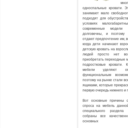
мног
односпальные кровати. Э
занимают мало свободног
подходят для обустройств
условиях малогабарит
современные модели 
долговечны, и поэтому 
отдают предпочтение им, в
когда дети начинают взро
детскую кровать на взросл
людей просто нет во
приобретать переходные м
подростковые кровати. 
мебели уделяют о
функциональным возмо
поэтому на рынке стали вс
ящиками, которые прекрас
первую очередь нижнего и 
Вот основные причины с
спроса на мебель данной
специального раздела 
собраны все качестве
основных