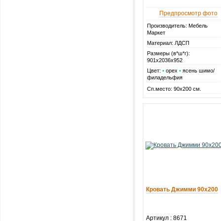
Предпросмотр фото
Производитель: Мебель
Маркет
Материал: ЛДСП
Размеры (в*ш*г):
901х2036х952
Цвет:
•
орех
•
ясень шимо/
филадельфия
Сп.место: 90х200 см.
Кровать Джимми 90х200
Артикул :
8671