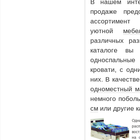
В нашем инте
продаже пред
ассортимент 
уютной
меб
различных ра
каталоге вы 
односпальные 
кровати, с од
них. В качестве
одноместный м
немного побол
см
или другие к
О
ра
вос
на 