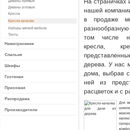
На страничках 
Диваны прямые
Диваны угловые
нашей компани
Кресла
в продаже мн
Кресла-качалки
разнообразну
Наборы мягкой мебели
Тахты
том числе 
Наматрасники
кресла
,
кре
представленны
Спальня
дерева. У нас 
Шкафы
дома, выбрав с
Гостиная
ней из предс
Прихожая
расцветок и с 
Распродажа
Для м
шиком
Производители
макси
являю
прек
комф