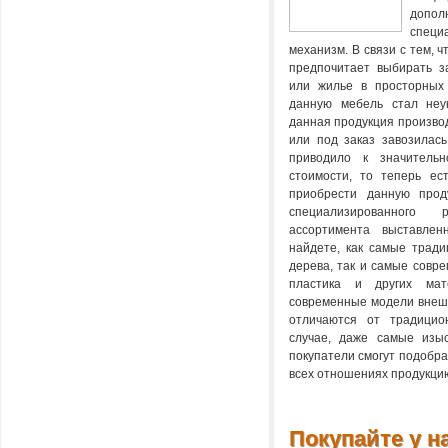
допол
спец
механизм. В связи с тем, 
предпочитает выбирать з
или жилье в просторных 
данную мебель стал неу
данная продукция производ
или под заказ завозилась
приводило к значитель
стоимости, то теперь ес
приобрести данную про
специализированного р
ассортимента выставле
найдете, как самые тради
дерева, так и самые совр
пластика и других мат
современные модели внешн
отличаются от традицио
случае, даже самые изы
покупатели смогут подобра
всех отношениях продукци
Покупайте у на