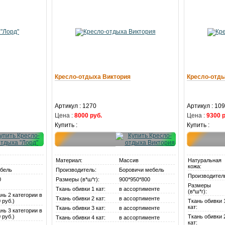
Кресло-отдыха Виктория
Кресло-отды
Артикул : 1270
Артикул : 10
Цена :
8000 руб.
Цена :
9300 р
Купить :
Купить :
Материал:
Массив
Натуральная
кожа:
бель
Производитель:
Боровичи мебель
Производител
0
Размеры (в*ш*г):
900*950*800
Размеры
Ткань обивки 1 кат:
в ассортименте
(в*ш*г):
нь 2 категории в
Ткань обивки 2 кат:
в ассортименте
 руб.)
Ткань обивки 
кат:
Ткань обивки 3 кат:
в ассортименте
нь 3 категории в
 руб.)
Ткань обивки 
Ткань обивки 4 кат:
в ассортименте
кат: