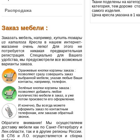
Ткани поделены на катего
категория, тем дороже сто
Распродажа
самого изделия.
Цена кресла указана в 1 к
Заказ мебели :
Заказать мебель, например,
купить товары
из каталога Кресла
в нашем интернет-
магазине очень легко! Для этого не
потребуется никакая предварительная
регистрация. Специально для Вашего
удобства, мы предусмотрели все возможные
варианты заказа.
Оранжевые кнопки корзины заказа :
позволяют сразу совершить заказ
выбранной мебели, указав любые Ваши
контакты, например, телефон.
Зелёные кнопки корзины заказа :
позволяют добавить любое
колличество мебели в заказ, а уже
потом произвести его оформление.
И конечно, Вы всегда можете
оформить заказ по контактным
телефонам, или заказав обратный
звонок.
Обратите внимание! Мы осуществляем
доставку мебели как по Санкт-Петербургу и
Лен.области, так и в другие регионы России.
В СПб и Л.О. осуществляется и сборка