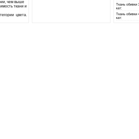
рии, чем выше
Ткань обивки 
имость ткани и
кат:
Ткань обивки 
атегории цвета.
кат: