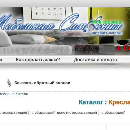
Моя корзина
г. 
и
Как сделать заказ?
Доставка и оплата
Заказать обратный звонок
мебель
Кресла
»
Каталог :
Кресл
о возрастающей
|
по убывающей
), цене (
по возрастающей
|
по убывающей
)