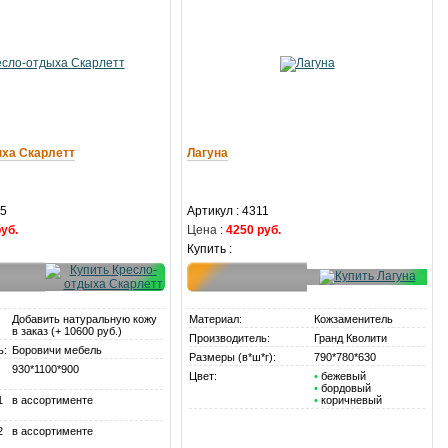
ха Скарлетт
Лагуна
95
Артикул : 4311
уб.
Цена :
4250 руб.
Купить :
Добавить натуральную кожу
Материал:
Кожзаменитель
в заказ (+ 10600 руб.)
Производитель:
Гранд Кволити
ь:
Боровичи мебель
Размеры (в*ш*г):
790*780*630
930*1100*900
Цвет:
•
бежевый
•
бордовый
1
в ассортименте
•
коричневый
2
в ассортименте