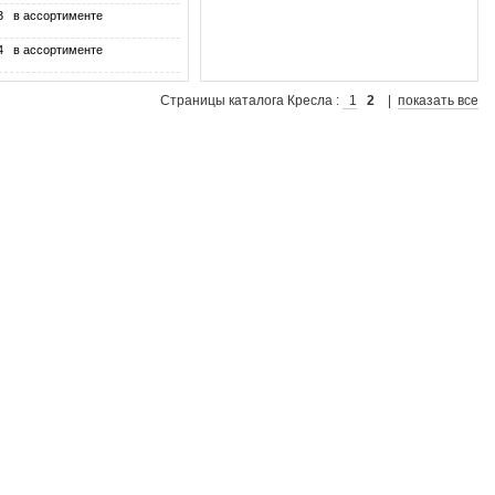
3
в ассортименте
4
в ассортименте
Страницы каталога Кресла :
1
2
|
показать все