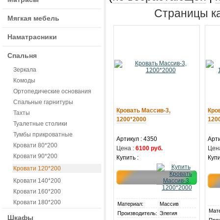
Страницы ка
Мягкая мебель
Наматрасники
Спальня
Зеркала
Комоды
Ортопедические основания
Спальные гарнитуры
Кровать Массив-3,
Кро
Тахты
1200*2000
120
Туалетные столики
Тумбы прикроватные
Артикул : 4350
Арти
Кровати 80*200
Цена :
6100 руб.
Цена
Кровати 90*200
Купить :
Купи
Кровати 120*200
Кровати 140*200
Кровати 160*200
Кровати 180*200
Материал:
Массив
Мат
Производитель:
Элегия
Шкафы