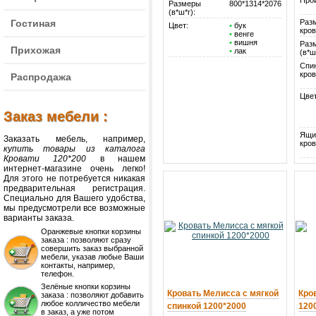
Про
Размеры
800*1314*2076
(в*ш*г):
Гостиная
Раз
Цвет:
•
бук
кров
•
венге
•
вишня
Раз
Прихожая
•
лак
(в*ш
Спи
кров
Распродажа
Цвет
Заказ мебели :
Ящи
Заказать мебель, например,
кров
купить товары из каталога
Кровати 120*200
в нашем
интернет-магазине очень легко!
Для этого не потребуется никакая
предварительная регистрация.
Специально для Вашего удобства,
мы предусмотрели все возможные
варианты заказа.
Оранжевые кнопки корзины
заказа : позволяют сразу
совершить заказ выбранной
мебели, указав любые Ваши
контакты, например,
телефон.
Зелёные кнопки корзины
Кровать Мелисса с мягкой
Кро
заказа : позволяют добавить
любое колличество мебели
спинкой 1200*2000
120
в заказ, а уже потом