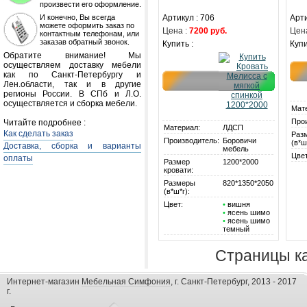
произвести его оформление.
И конечно, Вы всегда
Артикул : 706
Арти
можете оформить заказ по
Цена :
7200 руб.
Цена
контактным телефонам, или
заказав обратный звонок.
Купить :
Купи
Обратите внимание! Мы
осуществляем доставку мебели
как по Санкт-Петербургу и
Лен.области, так и в другие
регионы России. В СПб и Л.О.
осуществляется и сборка мебели.
Мат
Про
Читайте подробнее :
Материал:
ЛДСП
Как сделать заказ
Раз
Производитель:
Боровичи
(в*ш
Доставка, сборка и варианты
мебель
Цвет
оплаты
Размер
1200*2000
кровати:
Размеры
820*1350*2050
(в*ш*г):
Цвет:
•
вишня
•
ясень шимо
•
ясень шимо
темный
Страницы ка
Интернет-магазин
Мебельная Симфония
, г. Санкт-Петербург, 2013 - 2017
г.