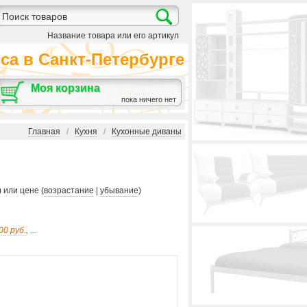
Название товара или его артикул
а в Санкт-Петербурге
Моя корзина
пока ничего нет
Главная
/
Кухня
/
Кухонные диваны
) или цене (
возрастание
|
убывание
)
00 руб.
, ...