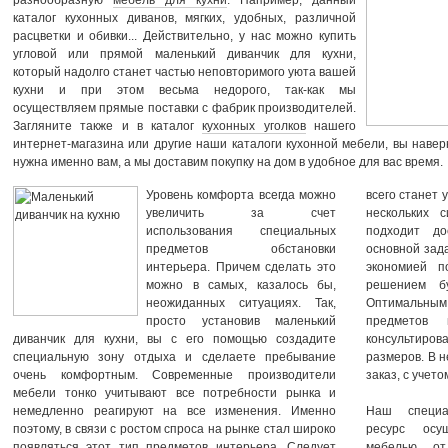
разнообразную
мебель для кухни
. Например, данный
каталог кухонных диванов, мягких, удобных, различной
расцветки и обивки... Действительно, у нас можно купить
угловой или прямой маленький диванчик для кухни,
который надолго станет частью неповторимого уюта вашей
кухни и при этом весьма недорого, так-как мы
осуществляем прямые поставки с фабрик производителей.
Загляните также и в каталог
кухонных уголков
нашего
интернет-магазина или другие наши каталоги кухонной мебели, вы навер
нужна именно вам, а мы доставим покупку на дом в удобное для вас время.
Уровень комфорта всегда можно
всего станет 
увеличить за счет
нескольких 
использования специальных
подходит до
предметов обстановки
основной зад
интерьера. Причем сделать это
экономией п
можно в самых, казалось бы,
решением б
неожиданных ситуациях. Так,
Оптимальны
просто установив маленький
предметов 
диванчик для кухни, вы с его помощью создадите
консультирова
специальную зону отдыха и сделаете пребывание
размеров. В 
очень комфортным. Современные производители
заказ, с учет
мебели тонко учитывают все потребности рынка и
немедленно реагируют на все изменения. Именно
Наш специа
поэтому, в связи с ростом спроса на рынке стал широко
ресурс осу
появляться этот тип предметов интерьера. Следует
мебелью от