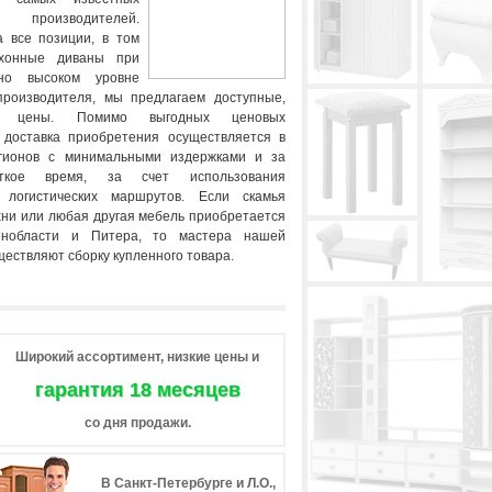
производителей.
 все позиции, в том
ухонные диваны при
нно высоком уровне
производителя, мы предлагаем доступные,
ые цены. Помимо выгодных ценовых
 доставка приобретения осуществляется в
гионов с минимальными издержками и за
ткое время, за счет использования
 логистических маршрутов. Если скамья
ухни или любая другая мебель приобретается
нобласти и Питера, то мастера нашей
ествляют сборку купленного товара.
Широкий ассортимент, низкие цены и
гарантия 18 месяцев
со дня продажи.
В Санкт-Петербурге и Л.О.,