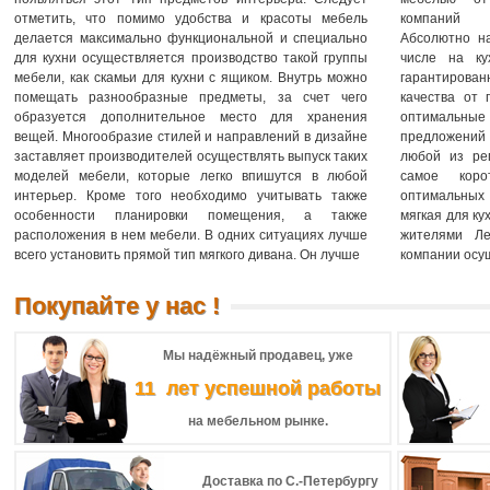
отметить, что помимо удобства и красоты мебель
компаний 
делается максимально функциональной и специально
Абсолютно на
для кухни осуществляется производство такой группы
числе на к
мебели, как скамьи для кухни с ящиком. Внутрь можно
гарантирова
помещать разнообразные предметы, за счет чего
качества от 
образуется дополнительное место для хранения
оптимальн
вещей. Многообразие стилей и направлений в дизайне
предложений
заставляет производителей осуществлять выпуск таких
любой из ре
моделей мебели, которые легко впишутся в любой
самое коро
интерьер. Кроме того необходимо учитывать также
оптимальных
особенности планировки помещения, а также
мягкая для к
расположения в нем мебели. В одних ситуациях лучше
жителями Ле
всего установить прямой тип мягкого дивана. Он лучше
компании осущ
Покупайте у нас !
Мы надёжный продавец, уже
11 лет успешной работы
на мебельном рынке.
Доставка по С.-Петербургу