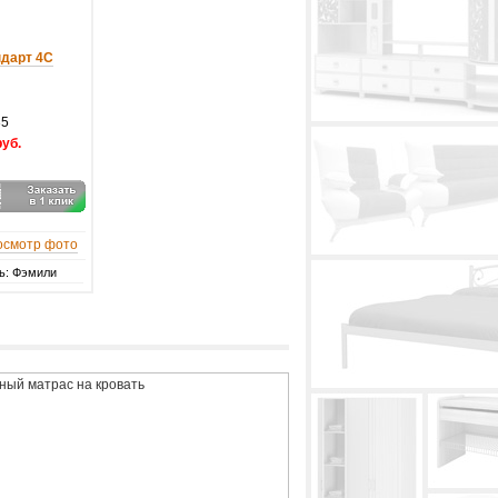
ндарт 4С
35
руб.
осмотр фото
ь: Фэмили