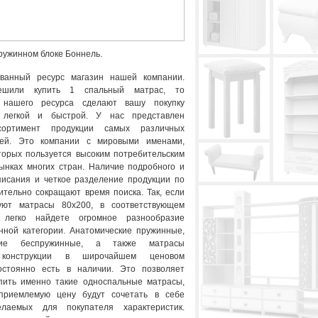
пружинном блоке Боннель.
ованный ресурс магазин нашей компании.
шили купить 1 спальный матрас, то
 нашего ресурса сделают вашу покупку
 легкой и быстрой. У нас представлен
сортимент продукции самых различных
лей. Это компании с мировыми именами,
торых пользуется высоким потребительским
ынках многих стран. Наличие подробного и
писания и четкое разделение продукции по
чительно сокращают время поиска. Так, если
уют матрасы 80х200, в соответствующем
легко найдете огромное разнообразие
нной категории. Анатомические пружинные,
ские беспружинные, а также матрасы
конструкции в широчайшем ценовом
остоянно есть в наличии. Это позволяет
пить именно такие односпальные матрасы,
приемлемую цену будут сочетать в себе
лаемых для покупателя характеристик.