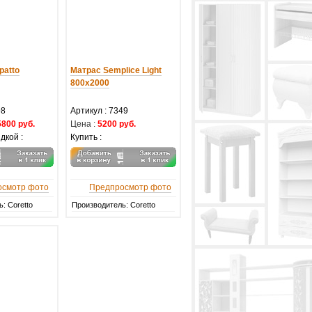
patto
Матрас Semplice Light
800х2000
98
Артикул :
7349
5800 руб.
Цена :
5200 руб.
дкой :
Купить :
осмотр фото
Предпросмотр фото
: Coretto
Производитель: Coretto