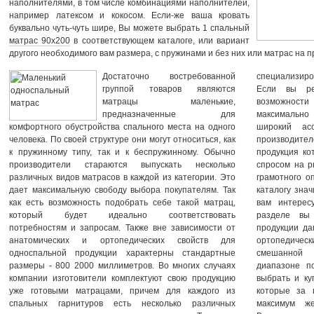
наполнителями, в том числе комбинациями наполнителей,
например латексом и кокосом. Если-же ваша кровать
буквально чуть-чуть шире, Вы можете выбрать 1 спальный
матрас 90х200
в соответствующем каталоге, или вариант
другого необходимого вам размера, с пружинами и без них или матрас на 
Достаточно востребованной
специализир
группой товаров являются
Если вы ре
матрацы маленькие,
возможности
предназначенные для
максимально
комфортного обустройства спального места на одного
широкий ас
человека. По своей структуре они могут относиться, как
производите
к пружинному типу, так и к беспружинному. Обычно
продукция ко
производители стараются выпускать несколько
спросом на р
различных видов матрасов в каждой из категории. Это
грамотного о
дает максимальную свободу выбора покупателям. Так
каталогу зна
как есть возможность подобрать себе такой матрац,
вам интерес
который будет идеально соответствовать
разделе вы 
потребностям и запросам. Также вне зависимости от
продукции да
анатомических и ортопедических свойств для
ортопедиче
односпальной продукции характерны стандартные
смешанной 
размеры - 800 2000 миллиметров. Во многих случаях
диапазоне п
компании изготовители комплектуют свою продукцию
выбрать и ку
уже готовыми матрацами, причем для каждого из
которые за 
спальных гарнитуров есть несколько различных
максимум же