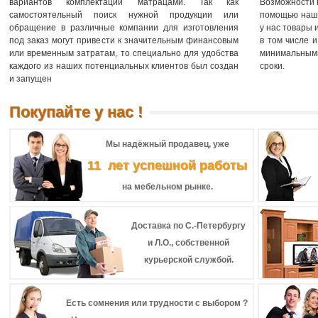
вариантов комплектации матрацами. Так как
Возможности 
самостоятельный поиск нужной продукции или
помощью наш
обращение в различные компании для изготовления
у нас товары 
под заказ могут привести к значительным финансовым
в том числе 
или временным затратам, то специально для удобства
минимальным
каждого из наших потенциальных клиентов был создан
сроки.
и запущен
Покупайте у нас !
Мы надёжный продавец, уже
11 лет успешной работы
на мебельном рынке.
Доставка по С.-Петербургу
и Л.О., собственной
курьерской службой.
Есть сомнения или трудности с выбором ?