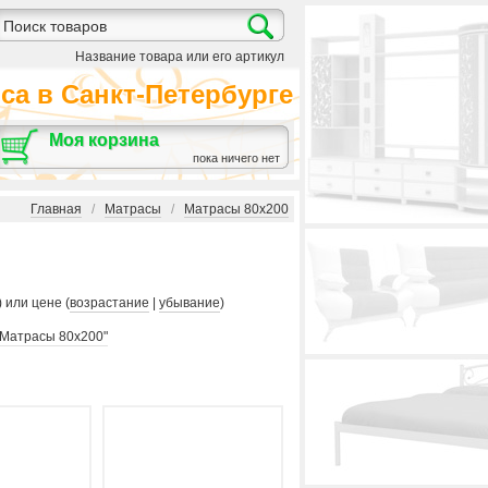
Название товара или его артикул
а в Санкт-Петербурге
Моя корзина
пока ничего нет
Главная
/
Матрасы
/
Матрасы 80х200
) или цене (
возрастание
|
убывание
)
"Матрасы 80х200"