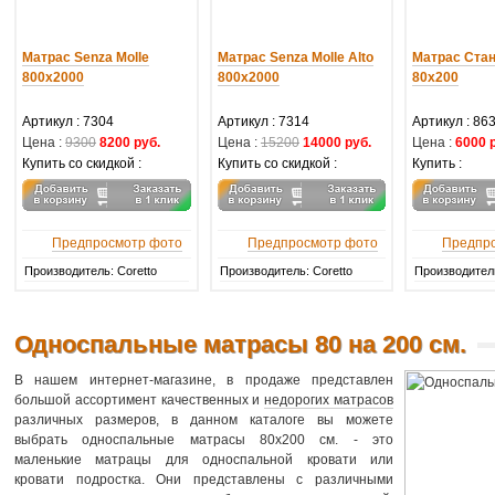
Матрас Senza Molle
Матрас Senza Molle Alto
Матрас Ста
800х2000
800х2000
80х200
Артикул :
7304
Артикул :
7314
Артикул :
86
Цена :
9300
8200 руб.
Цена :
15200
14000 руб.
Цена :
6000 
Купить со скидкой :
Купить со скидкой :
Купить :
Предпросмотр фото
Предпросмотр фото
Предпр
Производитель: Coretto
Производитель: Coretto
Производител
Односпальные матрасы 80 на 200 см.
В нашем интернет-магазине, в продаже представлен
большой ассортимент качественных и
недорогих матрасов
различных размеров, в данном каталоге вы можете
выбрать односпальные матрасы 80х200 см. - это
маленькие матрацы для односпальной кровати или
кровати подростка. Они представлены с различными