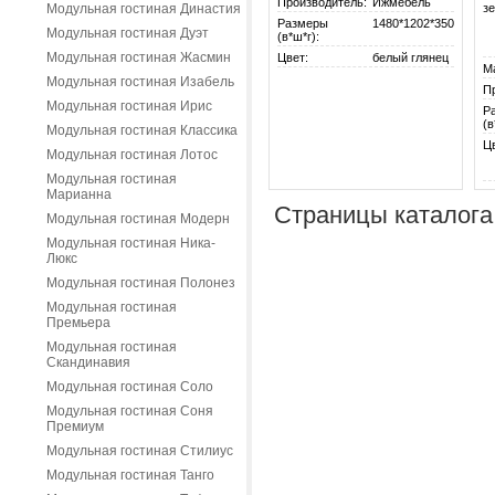
Производитель:
Ижмебель
Модульная гостиная Династия
зе
Размеры
1480*1202*350
Модульная гостиная Дуэт
(в*ш*г):
Модульная гостиная Жасмин
Цвет:
белый глянец
М
Модульная гостиная Изабель
П
Модульная гостиная Ирис
Р
(в
Модульная гостиная Классика
Ц
Модульная гостиная Лотос
Модульная гостиная
Марианна
Страницы каталога
Модульная гостиная Модерн
Модульная гостиная Ника-
Люкс
Модульная гостиная Полонез
Модульная гостиная
Премьера
Модульная гостиная
Скандинавия
Модульная гостиная Соло
Модульная гостиная Соня
Премиум
Модульная гостиная Стилиус
Модульная гостиная Танго