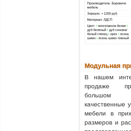
Производитель: Боровичи
мебель
Зеркало: + 1200 руб.
Материал: ЛДСП
Цвет:
•
венге/авола белая
•
дуб беленый
•
дуб сонома/
белый глянец
•
орех
•
ясень
шимо
•
ясень шимо темный
Модульная пр
В нашем инте
продаже пр
большом а
качественные 
мебели в при
размеров и рас