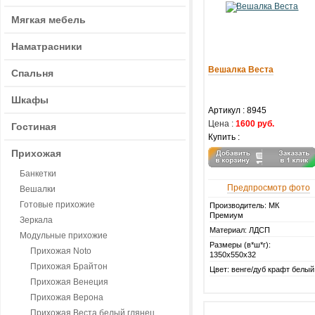
Мягкая мебель
Наматрасники
Вешалка Веста
Спальня
Шкафы
Артикул :
8945
Цена :
1600 руб.
Гостиная
Купить :
Прихожая
Банкетки
Предпросмотр фото
Вешалки
Готовые прихожие
Производитель: МК
Премиум
Зеркала
Материал: ЛДСП
Модульные прихожие
Размеры (в*ш*г):
Прихожая Noto
1350х550х32
Прихожая Брайтон
Цвет: венге/дуб крафт белый
Прихожая Венеция
Прихожая Верона
Прихожая Веста белый глянец