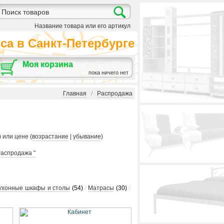
Название товара или его артикул
а в Санкт-Петербурге
Моя корзина
пока ничего нет
Главная
/
Распродажа
) или цене (
возрастание
|
убывание
)
Распродажа "
ухонные шкафы и столы
(54)
/
Матрасы
(30)
/