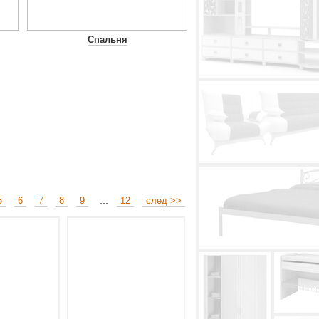
Спальня
...
5
6
7
8
9
12
след >>