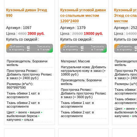
Кухонный диван Этюд
Кухонный угловой диван
Кухонный уг
990
со спальным местом
Этюд со сп
1200*2400
местом
Артикул : 1097
Артикул : 1379
Артикул : 25
Цена :
4800
3900 руб.
Цена :
20500
19000 руб.
Цена :
14000
Купить со скидкой :
Купить со скидкой :
Купить со ски
Производитель: Боровичи
Материал: Массив
Производител
мебель
мебель
Натуральная кожа: Добавить
Прострочка Релакс:
натуральную кожу в заказ (+
Прострочка Р
Добавить прострочку Релакс
10800 руб.)
Добавить про
в заказ (+ 2400 руб.)
в заказ (+ 240
Производитель: Боровичи
Размеры (в*ш*г):
мебель
Размеры (ш*г)
860*990*590
Прострочка Релакс:
Ткань обивки 1
Ткань обивки 1 кат: в
Добавить прострочку Релакс
ассортименте
ассортименте
в заказ (+ 3600 руб.)
Ткань обивки 2
Ткань обивки 2 кат: в
Ткань обивки 1 кат: в
ассортименте
ассортименте
ассортименте
Цвет:
•
венге
•
Цвет:
•
венге
•
вишня
•
Ткань обивки 2 кат: в
выбеленная б
выбеленная береза
•
ассортименте
капучино
•
ол
капучино
•
ольха