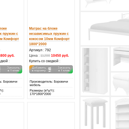
локе
Матрас на блоке
х пружин с
независимых пружин с
мм Комфорт
кокосом 10мм Комфорт
1800*2000
0
Артикул : 792
8800 руб.
Цена :
11200
10450 руб.
дкой :
Купить со скидкой :
ь: Боровичи
Производитель: Боровичи
мебель
г):
Размеры (в*ш*г):
0
170*1800*2000