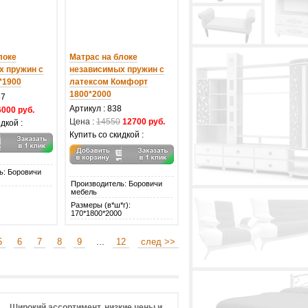
локе
Матрас на блоке
х пружин с
независимых пружин с
*1900
латексом Комфорт
1800*2000
57
Артикул : 838
6000 руб.
Цена :
14550
12700 руб.
дкой :
Купить со скидкой :
ь: Боровичи
Производитель: Боровичи
мебель
Размеры (в*ш*г):
170*1800*2000
...
5
6
7
8
9
12
след >>
Широкий ассортимент, низкие цены и