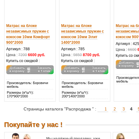
Матрас на блоке
Матрас на блоке
Матрас на б
независимых пружин с
независимых пружин с
независимы
кокосом 10мм Комфорт
кокосом 10мм Элит
кокосом 900
900*2000
1400*2000
Артикул : 42
Артикул : 788
Артикул : 785
Цена :
6600
Цена :
7200
6600 руб.
Цена :
9850
8700 руб.
Купить со ски
Купить со скидкой :
Купить со скидкой :
Производител
мебель
Производитель: Боровичи
Производитель: Боровичи
мебель
мебель
Размеры (в*ш*г):
Размеры (в*ш*г):
170*900*2000
200*1400*2000
Страницы каталога "Распродажа " :
4
1
2
3
Покупайте у нас !
Мы надёжный продавец, уже