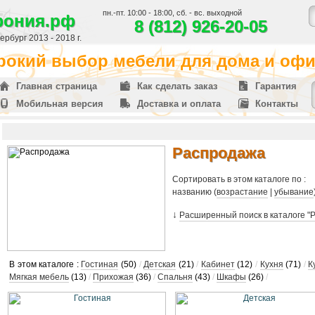
пн.-пт. 10:00 - 18:00, сб. - вс. выходной
фония.рф
8 (812) 926-20-05
рбург 2013 - 2018 г.
окий выбор мебели для дома и офис
Главная страница
Как сделать заказ
Гарантия
Мобильная версия
Доставка и оплата
Контакты
Распродажа
Сортировать в этом каталоге по :
названию (
возрастание
|
убывание
↓
Расширенный поиск в каталоге "
В этом каталоге :
Гостиная
(50)
/
Детская
(21)
/
Кабинет
(12)
/
Кухня
(71)
/
К
Мягкая мебель
(13)
/
Прихожая
(36)
/
Спальня
(43)
/
Шкафы
(26)
/