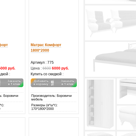
форт
Матрас Комфорт
1800*2000
4
Артикул : 775
5000 руб.
Цена :
6600
6000 руб.
дкой :
Купить со скидкой :
ь: Боровичи
Производитель: Боровичи
мебель
г):
Размеры (в*ш*г):
0
170*1800*2000