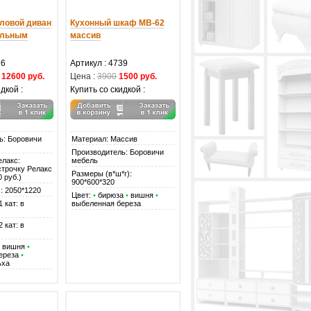
ловой диван
Кухонный шкаф МВ-62
альным
массив
26
Артикул : 4739
12600 руб.
Цена :
3900
1500 руб.
дкой :
Купить со скидкой :
ь: Боровичи
Материал: Массив
Производитель: Боровичи
елакс:
мебель
строчку Релакс
Размеры (в*ш*г):
0 руб.)
900*600*320
: 2050*1220
Цвет:
•
бирюза
•
вишня
•
 кат: в
выбеленная береза
 кат: в
вишня
•
ереза
•
ьха