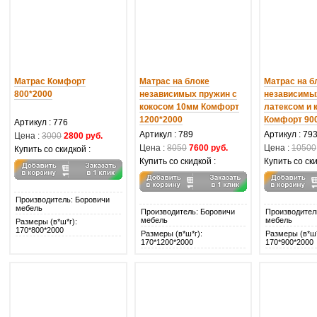
Матрас Комфорт
Матрас на блоке
Матрас на б
800*2000
независимых пружин с
независимы
кокосом 10мм Комфорт
латексом и 
1200*2000
Комфорт 90
Артикул : 776
Артикул : 789
Артикул : 79
Цена :
3000
2800 руб.
Цена :
8050
7600 руб.
Цена :
10500
Купить со скидкой :
Купить со скидкой :
Купить со ски
Производитель: Боровичи
мебель
Производитель: Боровичи
Производител
мебель
мебель
Размеры (в*ш*г):
170*800*2000
Размеры (в*ш*г):
Размеры (в*ш*
170*1200*2000
170*900*2000