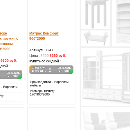
локе
Матрас Комфорт
х пружин с
900*2000
кокосом
0*2000
Артикул : 1247
3
Цена :
3500
3250 руб.
9600 руб.
Купить со скидкой :
дкой :
Производитель: Боровичи
мебель
ь: Боровичи
Размеры (в*ш*г):
170*900*2000
г):