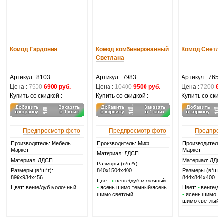
Комод Гардония
Комод комбинированный
Комод Свет
Светлана
Артикул :
8103
Артикул :
7983
Артикул :
76
Цена :
7500
6900 руб.
Цена :
10400
9500 руб.
Цена :
7200
Купить со скидкой :
Купить со скидкой :
Купить со ски
Предпросмотр фото
Предпросмотр фото
Предпр
Производитель: Мебель
Производитель: Миф
Производител
Маркет
Маркет
Материал: ЛДСП
Материал: ЛДСП
Материал: Л
Размеры (в*ш*г):
Размеры (в*ш*г):
840х1504х400
Размеры (в*ш*
896х934х456
844х844х400
Цвет:
•
венге/дуб молочный
Цвет: венге/дуб молочный
•
ясень шимо темный/ясень
Цвет:
•
венге/
шимо светлый
•
ясень шимо 
шимо светлы