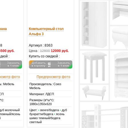
лана
Компьютерный стол
Альфа 3
58
Артикул :
8363
6500 руб.
Цена :
12800
12000 руб.
дкой :
Купить со скидкой :
осмотр фото
Предпросмотр фото
ь: Мебель
Производитель: Союз
Мебель
ДСП
Материал: ЛДСП
г):
Размеры (в*ш*г):
1880х1350х620
дуб молочный
Цвет:
•
венге/бодега
•
дуб
темный/ясень
бунратти/бодега
•
ясень
й
шимо темный/бодега
светлый