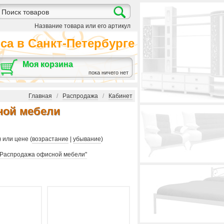
Название товара или его артикул
а в Санкт-Петербурге
Моя корзина
пока ничего нет
Главная
/
Распродажа
/
Кабинет
ной мебели
) или цене (
возрастание
|
убывание
)
"Распродажа офисной мебели"