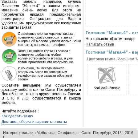
Заказать мебель, например,
купить
Гостиная "Магна-4"
в нашем интернет-
магазине очень легко! Для этого не
потребуется никакая предварительная
регистрация. Специально для Вашего
удобства, мы предусмотрели все возможные
варианты заказа.
Гостиная "Магна-4" - о
Оранжевые кнопки корзины заказа :
позволяют сразу совершить заказ
Нет отзывов об этом товаре
выбранной мебели, указав любые Ваши
Написать отзыв
контакты, например, телефон.
Зелёные кнопки корзины заказа :
Гостиная "Магна-4" - в
позволяют добавить любое
колличество мебели в заказ, а уже
Цветовая гамма
Гостиная "
потом произвести его оформление.
И конечно, Вы всегда можете
оформить заказ по контактным
телефонам, или заказав обратный
звонок.
Обратите внимание! Мы осуществляем
боб лайн/мокко
доставку мебели как по Санкт-Петербургу и
Лен.области, так и в другие регионы России.
В СПб и Л.О. осуществляется и сборка
мебели.
Читайте подробнее :
Как сделать заказ
Доставка, сборка и варианты оплаты
Интернет-магазин
Мебельная Симфония
, г. Санкт-Петербург, 2013 - 2016
г.