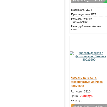
Материал: ЛДСП
Производитель: BTS
Размеры (в*ш*г):
790*1932*850
Цвет: дуб атланта/ясень
шимо
Кровать детская с
фотопечатью Зайчата
800х1600
Артикул : 6310
Цена :
7080 руб.
Купить :