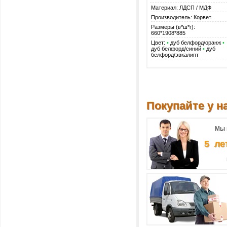
Материал: ЛДСП / МДФ
Производитель: Корвет
Размеры (в*ш*г):
660*1908*885
Цвет:
•
дуб белфорд/оранж
•
дуб белфорд/синий
•
дуб
белфорд/эвкалипт
Покупайте у на
Мы 
5 ле