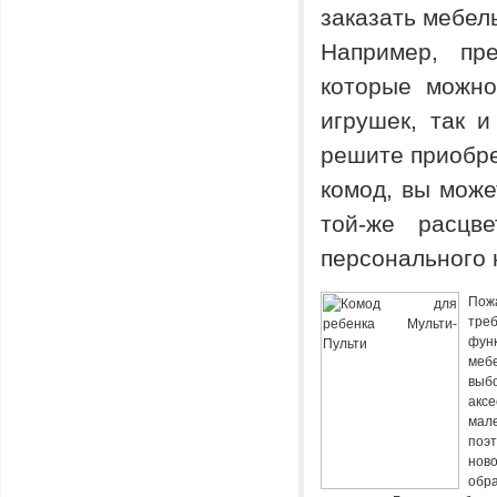
заказать мебель
Например, пр
которые можно
игрушек, так 
решите приобре
комод, вы мож
той-же расцв
персонального 
Пож
тре
фун
меб
выб
ак
мал
поэ
нов
обр