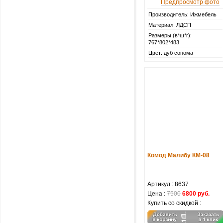
Предпросмотр фото
Производитель: Ижмебель
Материал: ЛДСП
Размеры (в*ш*г):
767*802*483
Цвет: дуб сонома
Комод Малибу КМ-08
Артикул :
8637
Цена :
7500
6800 руб.
Купить со скидкой :