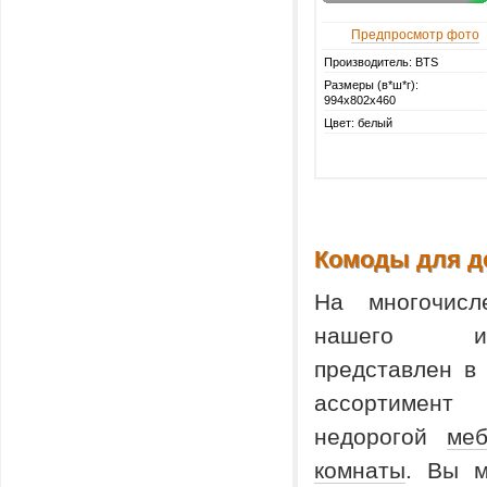
Предпросмотр фото
Производитель: BTS
Размеры (в*ш*г):
994х802х460
Цвет: белый
Комоды для д
На многочисл
нашего инте
представлен в
ассортимен
недорогой
меб
комнаты
. Вы м