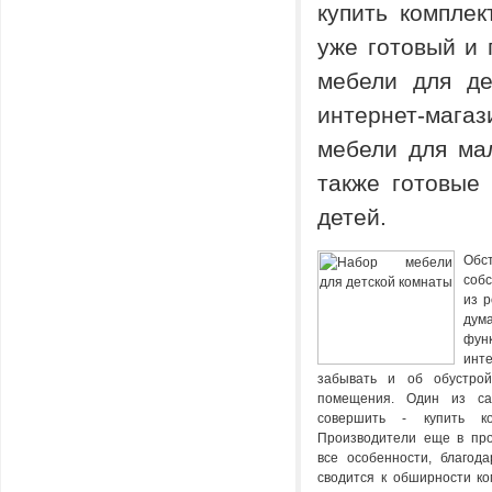
купить комплек
уже готовый и
мебели для де
интернет-мага
мебели для мал
также готовые
детей.
Об
соб
из 
дум
фун
инт
забывать и об обустрой
помещения. Один из са
совершить - купить ко
Производители еще в про
все особенности, благод
сводится к обширности ко