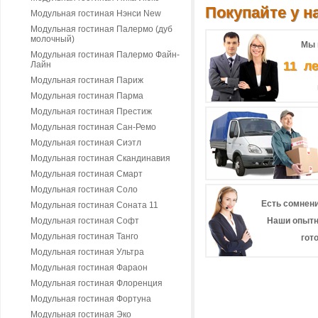
Покупайте у на
Модульная гостиная Нэнси New
Модульная гостиная Палермо (дуб
молочный)
Мы 
Модульная гостиная Палермо Файн-
11 л
Лайн
Модульная гостиная Париж
Модульная гостиная Парма
Модульная гостиная Престиж
Модульная гостиная Сан-Ремо
Модульная гостиная Сиэтл
Модульная гостиная Скандинавия
Модульная гостиная Смарт
Модульная гостиная Соло
Есть сомнени
Модульная гостиная Соната 11
Модульная гостиная Софт
Наши опытн
Модульная гостиная Танго
гот
Модульная гостиная Ультра
Модульная гостиная Фараон
Модульная гостиная Флоренция
Модульная гостиная Фортуна
Модульная гостиная Эко