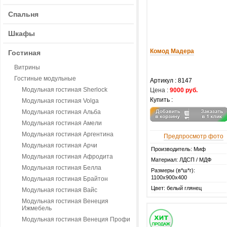
Спальня
Шкафы
Комод Мадера
Гостиная
Витрины
Гостиные модульные
Артикул :
8147
Модульная гостиная Sherlock
Цена :
9000 руб.
Купить :
Модульная гостиная Volga
Модульная гостиная Альба
Модульная гостиная Амели
Модульная гостиная Аргентина
Предпросмотр фото
Модульная гостиная Арчи
Производитель: Миф
Модульная гостиная Афродита
Материал: ЛДСП / МДФ
Модульная гостиная Белла
Размеры (в*ш*г):
1100х900х400
Модульная гостиная Брайтон
Цвет: белый глянец
Модульная гостиная Вайс
Модульная гостиная Венеция
Ижмебель
Модульная гостиная Венеция Профи