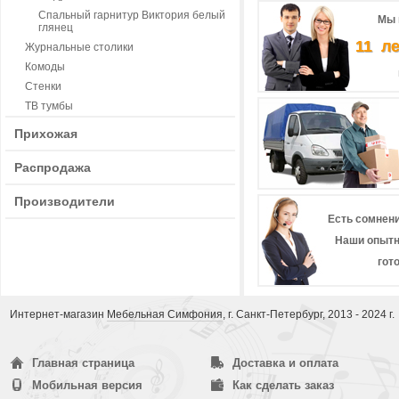
Спальный гарнитур Виктория белый
Мы 
глянец
11 л
Журнальные столики
Комоды
Стенки
ТВ тумбы
Прихожая
Распродажа
Производители
Есть сомнени
Наши опытн
гот
Интернет-магазин
Мебельная Симфония
, г. Санкт-Петербург, 2013 - 2024 г.
Главная страница
Доставка и оплата
Мобильная версия
Как сделать заказ