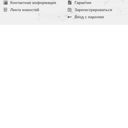
Контактная информация
Гарантия
Лента новостей
Зарегистрироваться
Вход с паролем