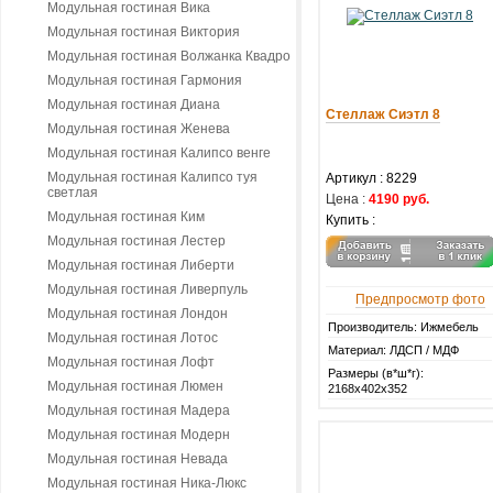
Модульная гостиная Вика
Модульная гостиная Виктория
Модульная гостиная Волжанка Квадро
Модульная гостиная Гармония
Модульная гостиная Диана
Стеллаж Сиэтл 8
Модульная гостиная Женева
Модульная гостиная Калипсо венге
Модульная гостиная Калипсо туя
Артикул :
8229
светлая
Цена :
4190 руб.
Модульная гостиная Ким
Купить :
Модульная гостиная Лестер
Модульная гостиная Либерти
Модульная гостиная Ливерпуль
Предпросмотр фото
Модульная гостиная Лондон
Производитель: Ижмебель
Модульная гостиная Лотос
Материал: ЛДСП / МДФ
Модульная гостиная Лофт
Размеры (в*ш*г):
Модульная гостиная Люмен
2168х402х352
Модульная гостиная Мадера
Модульная гостиная Модерн
Модульная гостиная Невада
Модульная гостиная Ника-Люкс