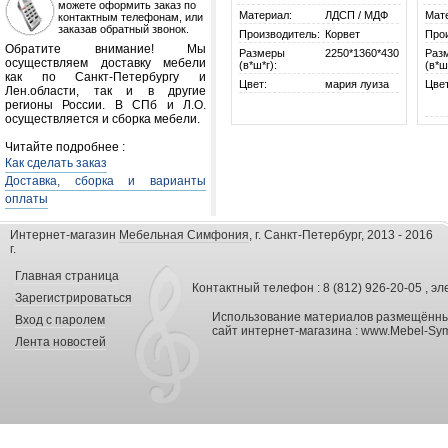
можете оформить заказ по
Материал:
ЛДСП / МДФ
Мат
контактным телефонам, или
заказав обратный звонок.
Производитель:
Корвет
Про
Обратите внимание! Мы
Размеры
2250*1360*430
Раз
осуществляем доставку мебели
(в*ш*г):
(в*ш
как по Санкт-Петербургу и
Цвет:
мария луиза
Цвет
Лен.области, так и в другие
регионы России. В СПб и Л.О.
осуществляется и сборка мебели.
Читайте подробнее :
Как сделать заказ
Доставка, сборка и варианты
оплаты
Интернет-магазин
Мебельная Симфония
, г. Санкт-Петербург, 2013 - 2016
г.
Главная страница
Контактный телефон : 8 (812) 926-20-05 , эл
Зарегистрироваться
Использование материалов размещённых
Вход с паролем
сайт интернет-магазина :
www.Mebel-Sym
Лента новостей