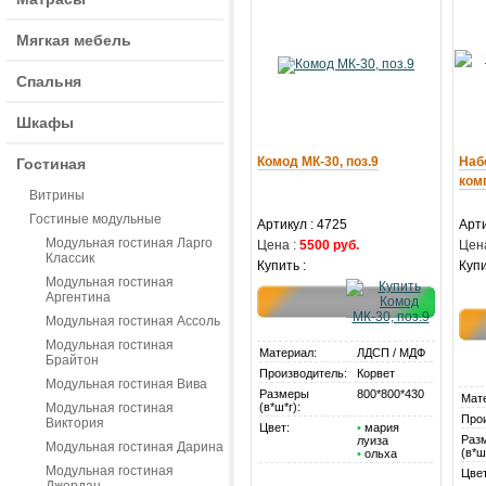
Мягкая мебель
Спальня
Шкафы
Комод МК-30, поз.9
Наб
Гостиная
ком
Витрины
Гостиные модульные
Артикул : 4725
Арти
Модульная гостиная Ларго
Цена :
5500 руб.
Цена
Классик
Купить :
Купи
Модульная гостиная
Аргентина
Модульная гостиная Ассоль
Модульная гостиная
Материал:
ЛДСП / МДФ
Брайтон
Производитель:
Корвет
Модульная гостиная Вива
Размеры
800*800*430
Мат
Модульная гостиная
(в*ш*г):
Про
Виктория
Цвет:
•
мария
Раз
луиза
Модульная гостиная Дарина
(в*ш
•
ольха
Модульная гостиная
Цвет