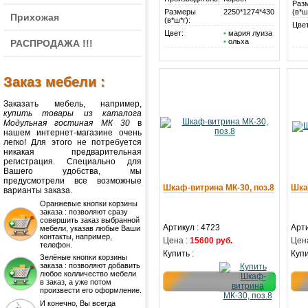
Раз
Размеры
2250*1274*430
(в*ш
Прихожая
(в*ш*г):
Цвет
Цвет:
•
мария луиза
•
ольха
РАСПРОДАЖА !!!
Заказ мебели :
Заказать мебель, например,
купить товары из каталога
Модульная гостиная МК 30
в
нашем интернет-магазине очень
легко! Для этого не потребуется
никакая предварительная
регистрация. Специально для
Вашего удобства, мы
предусмотрели все возможные
Шкаф-витрина МК-30, поз.8
Шка
варианты заказа.
Оранжевые кнопки корзины
заказа : позволяют сразу
совершить заказ выбранной
Артикул : 4723
Арти
мебели, указав любые Ваши
контакты, например,
Цена :
15600 руб.
Цена
телефон.
Купить :
Купи
Зелёные кнопки корзины
заказа : позволяют добавить
любое колличество мебели
в заказ, а уже потом
произвести его оформление.
И конечно, Вы всегда