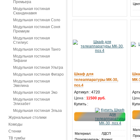
Премьера
Цвет
Модульная гостиная
Скандинавия
Модульная гостиная Соло
Модульная гостиная Соня
Премиум
Модульная гостиная
Стилиус
Модульная гостиная Танго
Модульная гостиная
Тифани
Модульная гостиная Ультра
Шкаф для
Шка
Модульная гостиная Фигаро
телеаппаратуры МК-30,
МК-3
Модульная гостиная
поз.4
Эвелина
Артикул : 4720
Арти
Модульная гостиная Эко
Цена :
11500 руб.
Цена
Модульная гостиная
Элизабет
Купить :
Купи
Модульная гостиная Эльза
Журнальные столики
Комоды
Мат
Стенки
Материал:
ЛДСП
Про
ТВ тумбы
Производитель:
Корвет