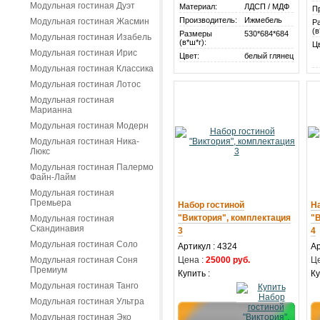
Модульная гостиная Дуэт
Материал:
ЛДСП / МДФ
П
Производитель:
Ижмебель
Модульная гостиная Жасмин
Р
(в
Размеры
530*684*684
Модульная гостиная Изабель
(в*ш*г):
Ц
Модульная гостиная Ирис
Цвет:
белый глянец
Модульная гостиная Классика
Модульная гостиная Лотос
Модульная гостиная
Марианна
Модульная гостиная Модерн
Модульная гостиная Ника-
Люкс
Модульная гостиная Палермо
Файн-Лайм
Модульная гостиная
Премьера
Набор гостиной
Н
"Виктория", комплектация
"
Модульная гостиная
Скандинавия
3
4
Модульная гостиная Соло
Артикул : 4324
Ар
Модульная гостиная Соня
Цена :
25000 руб.
Це
Премиум
Купить :
Ку
Модульная гостиная Танго
Модульная гостиная Ультра
Модульная гостиная Эко