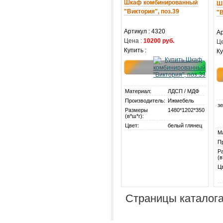
Шкаф комбинированный
Ш
"Виктория", поз.39
"В
Артикул : 4320
Ар
Цена :
10200 руб.
Це
Купить :
Ку
Материал:
ЛДСП / МДФ
Производитель:
Ижмебель
зе
Размеры
1480*1202*350
(в*ш*г):
Цвет:
белый глянец
М
П
Р
(в
Ц
Страницы каталога