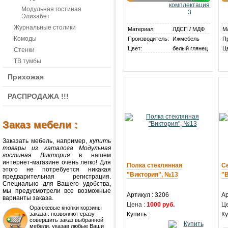
Модульная гостиная
Элизабет
Журнальные столики
Материал:
ЛДСП / МДФ
М
Комоды
Производитель:
Ижмебель
П
Цвет:
белый глянец
Ц
Стенки
ТВ тумбы
Прихожая
РАСПРОДАЖА !!!
Заказ мебели :
Заказать мебель, например,
купить
товары из каталога Модульная
гостиная Виктория
в нашем
интернет-магазине очень легко! Для
Полка стеклянная
С
этого не потребуется никакая
"Виктория", №13
"В
предварительная регистрация.
Специально для Вашего удобства,
мы предусмотрели все возможные
Артикул : 3206
Ар
варианты заказа.
Цена :
1000 руб.
Це
Оранжевые кнопки корзины
заказа : позволяют сразу
Купить :
Ку
совершить заказ выбранной
мебели, указав любые Ваши