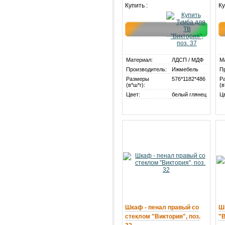
Купить :
Ку
Материал:
ЛДСП / МДФ
М
Производитель:
Ижмебель
П
Размеры
576*1182*486
Р
(в*ш*г):
(в
Цвет:
белый глянец
Ц
Шкаф - пенал правый со
Ш
стеклом "Виктория", поз.
"В