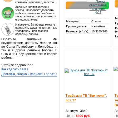
контакты, например, телефон.
Зелёные кнопки корзины
заказа : позволяют добавить
любое колличество мебели в
заказ, а уже потом произвести
М
его оформление.
Материал:
Стекло
П
И конечно, Вы всегда можете
Производитель:
Ижмебель
оформить заказ по контактным
Р
телефонам, или заказав
Размеры (в*ш*г):
10*1180*268
(в
обратный звонок.
Ц
Обратите внимание! Мы
осуществляем доставку мебели как
по Санкт-Петербургу и Лен.области,
так и в другие регионы России. В
СПб и Л.О. осуществляется и сборка
мебели.
Читайте подробнее :
Как сделать заказ
Доставка, сборка и варианты оплаты
Тумба для ТВ "Виктория",
Т
поз. 37
т
Ви
Артикул : 3840
Ар
Цена :
5800 руб.
Це