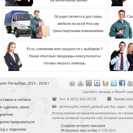
на мебельном рынке.
Осуществляется доставка
В Сан
мебели по всей России
транспортными компаниями.
Есть сомнения или трудности с выбором ?
Наши опытные продавцы-консультанты
готовы оказать помощь.
 Санкт-Петербург, 2013 - 2018 г.
Сделайте закладку в Вашей соци
тел. 8 (812) 926-20-05
Время работ
ставка и оплата
к сделать заказ
Используйте любой удобный для Вас адрес :
Ме
Использование материалов размещённых на страниц
рантия
наличии активной ссылки на сайт интернет-магазина
регистрироваться
Создание интернет-магазина
од с паролем
РА Business sites on-line
® СПб 2013