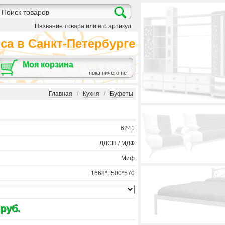
Название товара или его артикул
а в Санкт-Петербурге
Моя корзина
пока ничего нет
Главная
/
Кухня
/
Буфеты
6241
ЛДСП / МДФ
Миф
1668*1500*570
 руб.