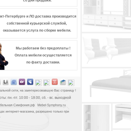
со дня продажи.
кт-Петербурге и ЛО доставка производится
собственной курьерской службой,
оказывается услуга по сборке мебели.
Мы работаем без предоплаты !
Оплата мебели осуществляется
по факту доставки.
альной сети, на заинтересовавшую Вас страницу !
ы: пн.-пт. 10:00 - 18:00, сб. - вс. выходной
бельная-Симфония.рф
Mebel-Symphony.ru
ах интернет-магазина, разрешено только при
.