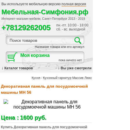
Вы используете мобильную версию
полная версия
Мебельная-Симфония.рф
Интернет-магазин мебели, Санкт-Петербург 2013 - 2019
+78129262005
пн.-пт. 10:00 - 18:00
сб. - вс. выходной
Название товара или его артикул
Моя корзина
пока ничего нет
↓
↓
Каталог товаров
Вы уже смотрели
Кухня
/
Кухонный гарнитур Массив Люкс
Декоративная панель для посудомоечной
машины МН 56
Цена :
1600 руб.
Купить Декоративная панель для посудомоечной