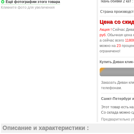
Ткань обивки 2 кат :
Ещё фотографии этого товара
Кликните фото для увеличения
Страна производств
Цена со скид
Акция !
Сейчас Диван
руб.
Обычная цена н
а сейчас всего
11800
можно на
23
процен
ограничено!
Купить Диван клик-
Заказать Диван кли
телефонам.
Санкт-Петербург и
Этот товар есть на
Со склада можно с
Предварительно ут
Описание и характеристики :