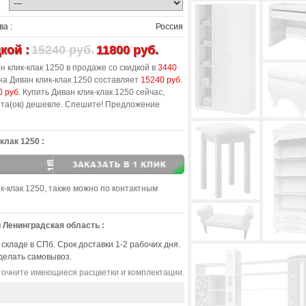
а :
Россия
кой :
15240 руб.
11800 руб.
 клик-клак 1250 в продаже со скидкой в
3440
а Диван клик-клак 1250 составляет
15240 руб.
 руб.
Купить Диван клик-клак 1250 сейчас,
та(ов) дешевле. Спешите! Предложение
клак 1250 :
к-клак 1250, также можно по контактным
 Ленинградская область :
 складе в СПб. Срок доставки 1-2 рабочих дня.
делать самовывоз.
очните имеющиеся расцветки и комплектации.