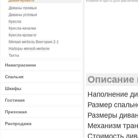
Диван-кровать
Кликните фото для увеличен
Диваны прямые
Диваны угловые
Кресла
Кресла-качалки
Кресла-кровати
Мягкая мебель Виктория 2-1
Наборы мягкой мебели
Тахты
Наматрасники
Описание 
Спальня
Шкафы
Наполнение ди
Гостиная
Размер спально
Прихожая
Размеры диван
Распродажа
Механизм тран
Стоимость дива