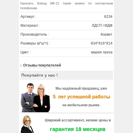
Заказать Комод МК-21 также можно по контактным
телефонам.
Артикул :
6234
Материал :
ЛДСП / МДФ
Производитель :
Корвет
Размеры (в*ш*г) :
834*816*814
Цвет :
мария луиза
↓
Отзывы покупателей
Покупайте у нас !
Мы надёжный продавец, уже
5 лет успешной работы
на мебельном рынке.
Широкий ассортимент, низкие цены и
гарантия 18 месяцев