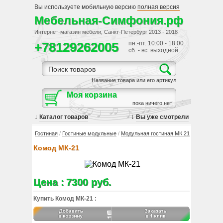
Вы используете мобильную версию
полная версия
Мебельная-Симфония.рф
Интернет-магазин мебели, Санкт-Петербург 2013 - 2018
+78129262005
пн.-пт. 10:00 - 18:00
сб. - вс. выходной
Название товара или его артикул
Моя корзина
пока ничего нет
↓
↓
Каталог товаров
Вы уже смотрели
Гостиная
/
Гостиные модульные
/
Модульная гостиная МК 21
Комод МК-21
Цена :
7300 руб.
Купить Комод МК-21 :