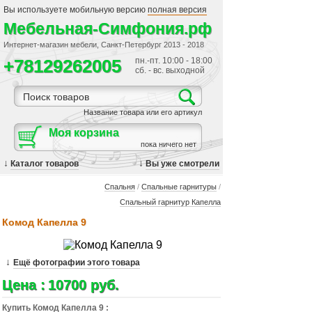
Вы используете мобильную версию
полная версия
Мебельная-Симфония.рф
Интернет-магазин мебели, Санкт-Петербург 2013 - 2018
+78129262005
пн.-пт. 10:00 - 18:00
сб. - вс. выходной
Название товара или его артикул
Моя корзина
пока ничего нет
↓
↓
Каталог товаров
Вы уже смотрели
Спальня
/
Спальные гарнитуры
/
Спальный гарнитур Капелла
Комод Капелла 9
↓
Ещё фотографии этого товара
Цена :
10700 руб.
Купить Комод Капелла 9 :