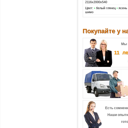
2116х2000х540
Цвет:
•
белый глянец
•
ясень
шимо
Покупайте у на
Мы 
11 л
Есть сомнени
Наши опытн
гот