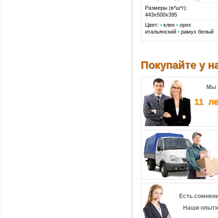
Размеры (в*ш*г):
443х500х395
Цвет:
•
клен
•
орех
итальянский
•
рамух белый
Покупайте у на
Мы 
11 л
Есть сомнени
Наши опытн