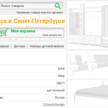
Название товара или его артикул
а в Санкт-Петербурге
Моя корзина
пока ничего нет
лавная
/
Детская
/
Наборы детской мебели
8268
Миф
ЛДСП
дуб беленый
а :
Россия
2220х3235х380