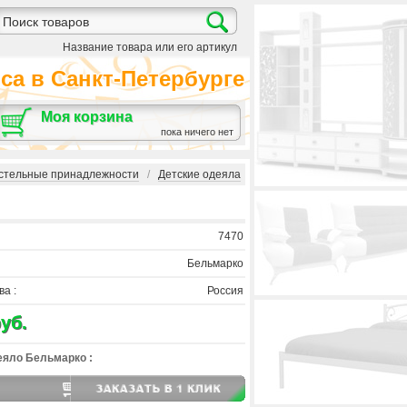
Название товара или его артикул
а в Санкт-Петербурге
Моя корзина
пока ничего нет
остельные принадлежности
/
Детские одеяла
7470
Бельмарко
а :
Россия
уб.
еяло Бельмарко :