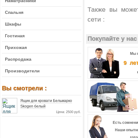
Наматрасники
Также вы може
Спальня
сети :
Шкафы
Гостиная
Покупайте у нас 
Прихожая
Мы 
Распродажа
9 ле
Производители
Вы смотрели :
Ящик для кровати Бельмарко
Skogen белый
Цена: 2500 руб.
Есть сомнени
Наши опытн
гот