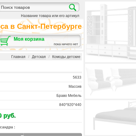
Название товара или его артикул
а в Санкт-Петербурге
Моя корзина
пока ничего нет
Главная
/
Детская
/
Комоды детские
5633
Массив
Браво Мебель
840*920*440
0 руб.
сандра :