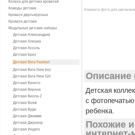
Колеса для детских кроватей
Комоды детские
Кликните фото для увеличен
Кровати двухъярусные
Кровати детские
Модульные детские наборы
Детская Александрия
Детская Алешка
Детская Ассоль
Детская Бриз
Детская Вега Fashion
Детская Вега New boy
Описание 
Детская Вега New Girl
Детская Венето
Детская колле
Детская Верона
Детская Виола-2
с фотопечатью
Детская Вояж
ребенка.
Детская Вуди
Детская Джимми
Похожие и
Детская Джуниор
Детская Индиго
интернет-м