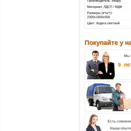
Производитель: Ивару
Материал: ЛДСП / МДФ
Размеры (в*ш*г):
2300х1600х500
Цвет: бодега светлый
Покупайте у на
Мы 
9 ле
Есть сомнени
Наши опытн