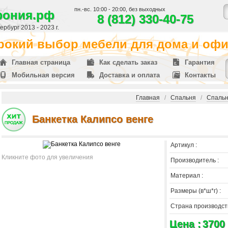
пн.-вс. 10:00 - 20:00, без выходных
фония.рф
8 (812) 330-40-75
рбург 2013 - 2023 г.
окий выбор мебели для дома и офис
Главная страница
Как сделать заказ
Гарантия
Мобильная версия
Доставка и оплата
Контакты
Главная
/
Спальня
/
Спальн
Банкетка Калипсо венге
Артикул :
Кликните фото для увеличения
Производитель :
Материал :
Размеры (в*ш*г) :
Страна производств
Цена :
3700