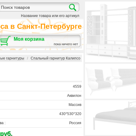
Название товара или его артикул
а в Санкт-Петербурге
Моя корзина
пока ничего нет
ые гарнитуры
/
Спальный гарнитур Калипсо
4559
Аквилон
Массив
430*530*320
а :
Россия
 руб.