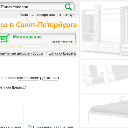
Название товара или его артикул
а в Санкт-Петербурге
Моя корзина
пока ничего нет
одульные детские наборы
/
Детская Шервуд
) или цене (
возрастание
|
убывание
)
Детская Шервуд"