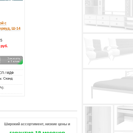
ой с
ервуд, Ш-14
65
 руб.
СП / МДФ
ь: Сканд
г):
Широкий ассортимент, низкие цены и