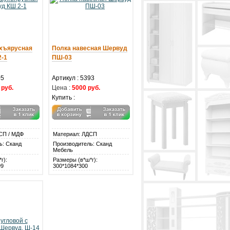
ухъярусная
Полка навесная Шервуд
2-1
ПШ-03
05
Артикул : 5393
 руб.
Цена :
5000 руб.
Купить :
СП / МДФ
Материал: ЛДСП
ь: Сканд
Производитель: Сканд
Мебель
г):
Размеры (в*ш*г):
99
300*1084*300