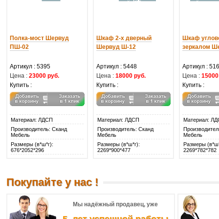
Полка-мост Шервуд
Шкаф 2-х дверный
Шкаф углов
ПШ-02
Шервуд Ш-12
зеркалом Ш
Артикул : 5395
Артикул : 5448
Артикул : 51
Цена :
23000 руб.
Цена :
18000 руб.
Цена :
15000
Купить :
Купить :
Купить :
Материал: ЛДСП
Материал: ЛДСП
Материал: ЛД
Производитель: Сканд
Производитель: Сканд
Производител
Мебель
Мебель
Мебель
Размеры (в*ш*г):
Размеры (в*ш*г):
Размеры (в*ш*
676*2052*296
2269*900*477
2269*782*782
Покупайте у нас !
Мы надёжный продавец, уже