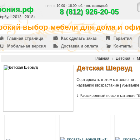
пн.-пт. 10:00 - 18:00, сб. - вс. выходной
фония.рф
8 (812) 926-20-05
рбург 2013 - 2018 г.
окий выбор мебели для дома и офис
Главная страница
Как сделать заказ
Гарантия
Мобильная версия
Доставка и оплата
Контакты
Главная
/
Детская
/
М
Детская Шервуд
Сортировать в этом каталоге по :
названию (
возрастание
|
убывание
↓
Расширенный поиск в каталоге "