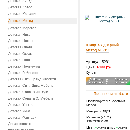
Детская Линда
Детская Лотос
Детская Мелания
Детская Метод
Детская Морская
Детская Ника
Детская Николь
Шкаф 3-х дверный
Детская Онега
Метод М 5.19
Детская Оскар
Детская Пинк
Артикул :
5281
Детская Почемучка
Цена :
6100 руб.
Детская Робинзон
Купить :
Детская Сити Гранд Кволити
Детская Сити Дива Мебель
Детская Соната Интеди
Предпросмотр фото
Детская Соната ЭлМебель
Производитель: Боровичи
Детская Ультра
мебель
Детская Умка
Материал: ЛДСП
Детская Фантазия
Размеры (в*ш*г):
1990*1260*540
Диван-кровать
Цвет:
•
ясень шимо
•
ясень