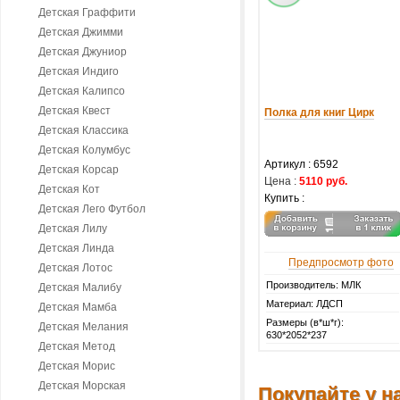
Детская Граффити
Детская Джимми
Детская Джуниор
Детская Индиго
Детская Калипсо
Детская Квест
Полка для книг Цирк
Детская Классика
Детская Колумбус
Артикул :
6592
Детская Корсар
Цена :
5110 руб.
Детская Кот
Купить :
Детская Лего Футбол
Детская Лилу
Детская Линда
Предпросмотр фото
Детская Лотос
Производитель: МЛК
Детская Малибу
Материал: ЛДСП
Детская Мамба
Размеры (в*ш*г):
Детская Мелания
630*2052*237
Детская Метод
Детская Морис
Детская Морская
Покупайте у на