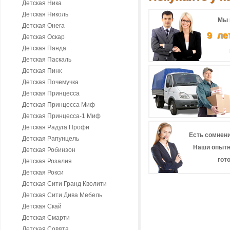
Детская Ника
Детская Николь
Мы 
Детская Онега
9 ле
Детская Оскар
Детская Панда
Детская Паскаль
Детская Пинк
Детская Почемучка
Детская Принцесса
Детская Принцесса Миф
Детская Принцесса-1 Миф
Детская Радуга Профи
Есть сомнени
Детская Рапунцель
Наши опытн
Детская Робинзон
гот
Детская Розалия
Детская Рокси
Детская Сити Гранд Кволити
Детская Сити Дива Мебель
Детская Скай
Детская Смарти
Детская Совята