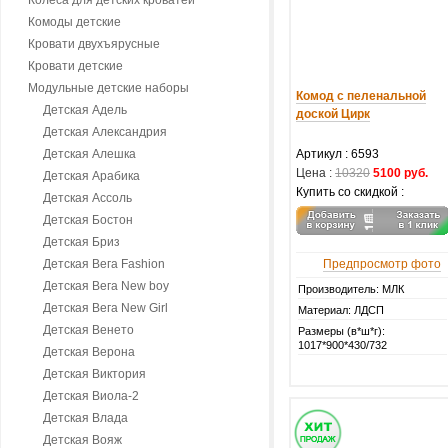
Колеса для детских кроватей
Комоды детские
Кровати двухъярусные
Кровати детские
Модульные детские наборы
Комод с пеленальной
Детская Адель
доской Цирк
Детская Александрия
Детская Алешка
Артикул :
6593
Цена :
10320
5100 руб.
Детская Арабика
Купить со скидкой :
Детская Ассоль
Детская Бостон
Детская Бриз
Детская Вега Fashion
Предпросмотр фото
Детская Вега New boy
Производитель: МЛК
Детская Вега New Girl
Материал: ЛДСП
Детская Венето
Размеры (в*ш*г):
1017*900*430/732
Детская Верона
Детская Виктория
Детская Виола-2
Детская Влада
Детская Вояж