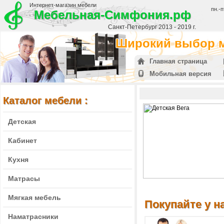
Интернет-магазин мебели
пн.-п
Мебельная-Симфония.рф
Санкт-Петербург 2013 - 2019 г.
Широкий выбор м
Главная страница
Мобильная версия
Каталог мебели :
Детская
Кабинет
Кухня
Матрасы
Мягкая мебель
Покупайте у на
Наматрасники