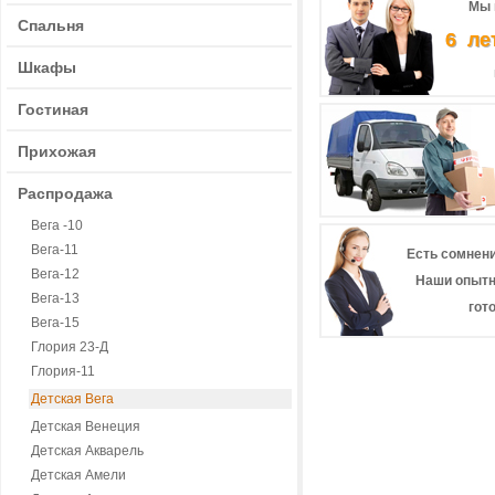
Мы 
Спальня
6 ле
Шкафы
Гостиная
Прихожая
Распродажа
Вега -10
Вега-11
Есть сомнени
Вега-12
Наши опытн
Вега-13
гот
Вега-15
Глория 23-Д
Глория-11
Детская Вега
Детская Венеция
Детская Акварель
Детская Амели