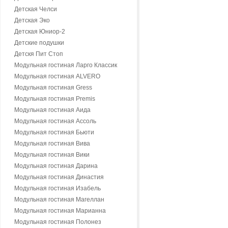
Детская Челси
Детская Эко
Детская Юниор-2
Детские подушки
Детскя Пит Стоп
Модульная гостиная Ларго Классик
Модульная гостиная ALVERO
Модульная гостиная Gress
Модульная гостиная Premis
Модульная гостиная Аида
Модульная гостиная Ассоль
Модульная гостиная Бьюти
Модульная гостиная Вива
Модульная гостиная Вики
Модульная гостиная Дарина
Модульная гостиная Династия
Модульная гостиная Изабель
Модульная гостиная Магеллан
Модульная гостиная Марианна
Модульная гостиная Полонез