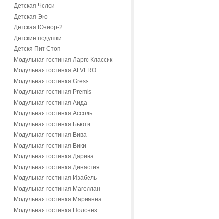
Детская Челси
Детская Эко
Детская Юниор-2
Детские подушки
Детскя Пит Стоп
Модульная гостиная Ларго Классик
Модульная гостиная ALVERO
Модульная гостиная Gress
Модульная гостиная Premis
Модульная гостиная Аида
Модульная гостиная Ассоль
Модульная гостиная Бьюти
Модульная гостиная Вива
Модульная гостиная Вики
Модульная гостиная Дарина
Модульная гостиная Династия
Модульная гостиная Изабель
Модульная гостиная Магеллан
Модульная гостиная Марианна
Модульная гостиная Полонез