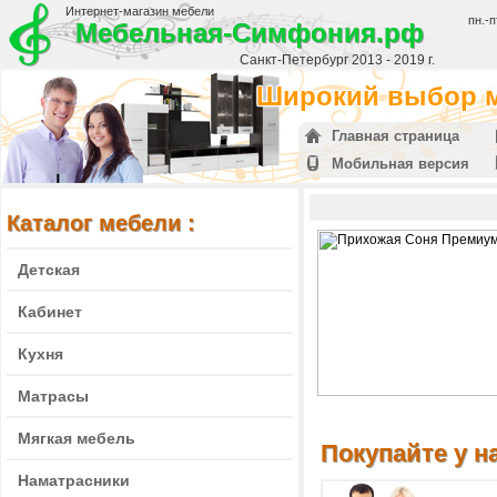
Интернет-магазин мебели
пн.-п
Мебельная-Симфония.рф
Санкт-Петербург 2013 - 2019 г.
Широкий выбор м
Главная страница
Мобильная версия
Каталог мебели :
Детская
Кабинет
Кухня
Матрасы
Мягкая мебель
Покупайте у на
Наматрасники