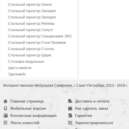
Спальный гарнитур Олеся
Спальный гарнитур Орхидея
Спальный гарнитур Орхидея
Спальный гарнитур Ребекка
Спальный гарнитур Силуэт
Спальный гарнитур Скандинавия ЭКО
Спальный гарнитур Соня Премиум
Спальный гарнитур Стелла
Спальный гарнитур Шарм
Столовые модульные
Цвета мебели
Эдельвейс
Интернет-магазин
Мебельная Симфония
, г. Санкт-Петербург, 2013 - 2019 г.
Главная страница
Доставка и оплата
Мобильная версия
Как сделать заказ
Контактная информация
Гарантия
Лента новостей
Зарегистрироваться