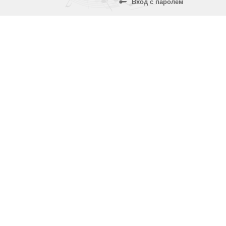
Вход с паролем