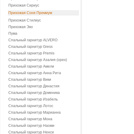
Прихожая Сириус
Прихожая Соня Премиум
Прихожая Стилиус
Прихожая Эко
Пума
Спальный гарнитур ALVERO
Спальный гарнитур Gress
Спальный гарнитур Premis
Спальный гарнитур Азалия (орех)
Спальный гарнитур Амели
Спальный гарнитур Анна Рита
Спальный гарнитур Вики
Спальный гарнитур Династия
Спальный гарнитур Доменика
Спальный гарнитур Изабель
Спальный гарнитур Лотос
Спальный гарнитур Марианна
Спальный гарнитур Мона
Спальный гарнитур Наоми
Спальный гарнитур Ненси