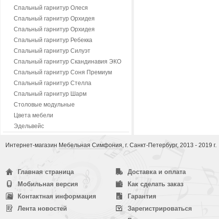
Спальный гарнитур Олеся
Спальный гарнитур Орхидея
Спальный гарнитур Орхидея
Спальный гарнитур Ребекка
Спальный гарнитур Силуэт
Спальный гарнитур Скандинавия ЭКО
Спальный гарнитур Соня Премиум
Спальный гарнитур Стелла
Спальный гарнитур Шарм
Столовые модульные
Цвета мебели
Эдельвейс
Интернет-магазин
Мебельная Симфония
, г. Санкт-Петербург, 2013 - 2019 г.
Главная страница
Доставка и оплата
Мобильная версия
Как сделать заказ
Контактная информация
Гарантия
Лента новостей
Зарегистрироваться