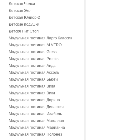
Детская Челси
Детская Эко
Детская Юниор-2
Детские подушки
Детскя Пит Стоп
Модульная гостиная Ларго Классик
Модульная гостиная ALVERO
Модульная гостиная Gress
Модульная гостиная Premis
Модульная гостиная Аида
Модульная гостиная Ассоль
Модульная гостиная Бьюти
Модульная гостиная Вива
Модульная гостиная Вики
Модульная гостиная Дарина
Модульная гостиная Династия
Модульная гостиная Изабель
Модульная гостиная Магеллан
Модульная гостиная Марианна
Модульная гостиная Полонез