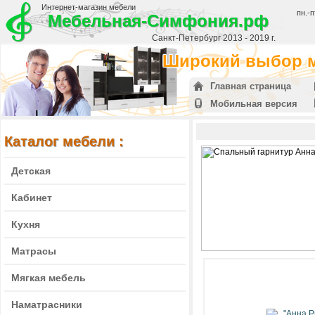
Интернет-магазин мебели
пн.-п
Мебельная-Симфония.рф
Санкт-Петербург 2013 - 2019 г.
Широкий выбор м
Главная страница
Мобильная версия
Каталог мебели :
Детская
Кабинет
Кухня
Матрасы
Мягкая мебель
Наматрасники